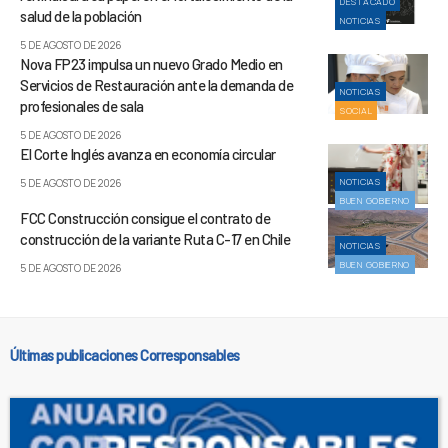
DESTACADO
salud de la población
NOTICIAS
5 DE AGOSTO DE 2026
Nova FP23 impulsa un nuevo Grado Medio en
Servicios de Restauración ante la demanda de
NOTICIAS
profesionales de sala
SOCIAL
5 DE AGOSTO DE 2026
El Corte Inglés avanza en economía circular
NOTICIAS
5 DE AGOSTO DE 2026
BUEN GOBIERNO
FCC Construcción consigue el contrato de
construcción de la variante Ruta C-17 en Chile
NOTICIAS
BUEN GOBIERNO
5 DE AGOSTO DE 2026
Últimas publicaciones Corresponsables