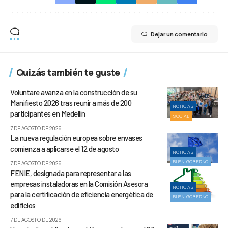
Dejar un comentario
Quizás también te guste
Voluntare avanza en la construcción de su
Manifiesto 2026 tras reunir a más de 200
NOTICIAS
participantes en Medellín
SOCIAL
7 DE AGOSTO DE 2026
La nueva regulación europea sobre envases
comienza a aplicarse el 12 de agosto
NOTICIAS
BUEN GOBIERNO
7 DE AGOSTO DE 2026
FENIE, designada para representar a las
empresas instaladoras en la Comisión Asesora
NOTICIAS
para la certificación de eficiencia energética de
BUEN GOBIERNO
edificios
7 DE AGOSTO DE 2026