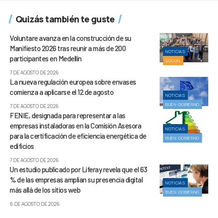
Quizás también te guste
Voluntare avanza en la construcción de su
Manifiesto 2026 tras reunir a más de 200
NOTICIAS
participantes en Medellín
SOCIAL
7 DE AGOSTO DE 2026
La nueva regulación europea sobre envases
comienza a aplicarse el 12 de agosto
NOTICIAS
BUEN GOBIERNO
7 DE AGOSTO DE 2026
FENIE, designada para representar a las
empresas instaladoras en la Comisión Asesora
NOTICIAS
para la certificación de eficiencia energética de
BUEN GOBIERNO
edificios
7 DE AGOSTO DE 2026
Un estudio publicado por Liferay revela que el 63
% de las empresas amplían su presencia digital
NOTICIAS
más allá de los sitios web
BUEN GOBIERNO
6 DE AGOSTO DE 2026