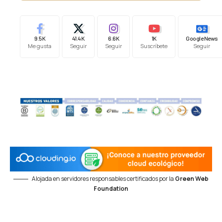
9.5K
41.4K
6.6K
1K
Google News
Me gusta
Seguir
Seguir
Suscríbete
Seguir
Alojada en servidores responsables certificados por la
Green Web
Foundation