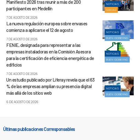
Manifiesto 2026 tras reunir a más de 200
NOTICIAS
participantes en Medellín
SOCIAL
7 DE AGOSTO DE 2026
La nueva regulación europea sobre envases
comienza a aplicarse el 12 de agosto
NOTICIAS
BUEN GOBIERNO
7 DE AGOSTO DE 2026
FENIE, designada para representar a las
empresas instaladoras en la Comisión Asesora
NOTICIAS
para la certificación de eficiencia energética de
BUEN GOBIERNO
edificios
7 DE AGOSTO DE 2026
Un estudio publicado por Liferay revela que el 63
% de las empresas amplían su presencia digital
NOTICIAS
más allá de los sitios web
BUEN GOBIERNO
6 DE AGOSTO DE 2026
Últimas publicaciones Corresponsables