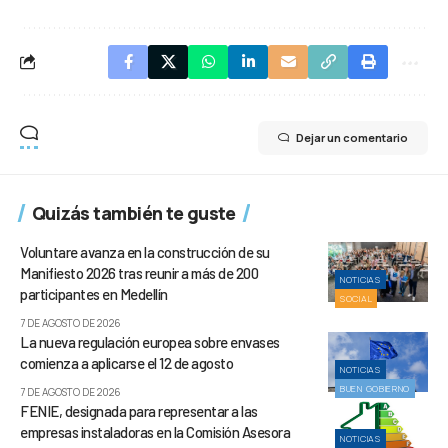
Dejar un comentario
Quizás también te guste
Voluntare avanza en la construcción de su
Manifiesto 2026 tras reunir a más de 200
NOTICIAS
participantes en Medellín
SOCIAL
7 DE AGOSTO DE 2026
La nueva regulación europea sobre envases
comienza a aplicarse el 12 de agosto
NOTICIAS
BUEN GOBIERNO
7 DE AGOSTO DE 2026
FENIE, designada para representar a las
empresas instaladoras en la Comisión Asesora
NOTICIAS