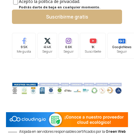
Acepto la política de privacidad.
Podrás darte de baja en cualquier momento.
Suscribirme gratis
9.5K
41.4K
6.6K
1K
Google News
Me gusta
Seguir
Seguir
Suscríbete
Seguir
Alojada en servidores responsables certificados por la
Green Web