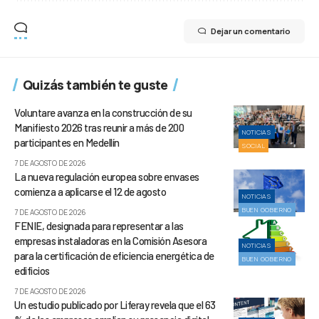
Dejar un comentario
Quizás también te guste
Voluntare avanza en la construcción de su
Manifiesto 2026 tras reunir a más de 200
NOTICIAS
participantes en Medellín
SOCIAL
7 DE AGOSTO DE 2026
La nueva regulación europea sobre envases
comienza a aplicarse el 12 de agosto
NOTICIAS
BUEN GOBIERNO
7 DE AGOSTO DE 2026
FENIE, designada para representar a las
empresas instaladoras en la Comisión Asesora
NOTICIAS
para la certificación de eficiencia energética de
BUEN GOBIERNO
edificios
7 DE AGOSTO DE 2026
Un estudio publicado por Liferay revela que el 63