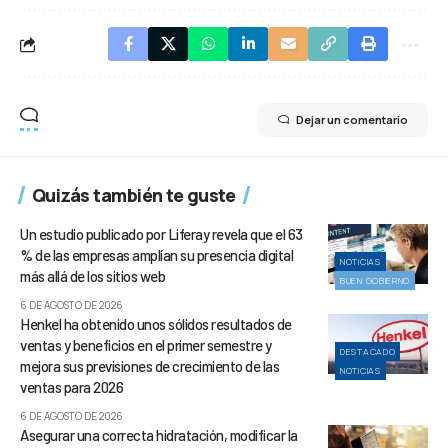
Dejar un comentario
Quizás también te guste
Un estudio publicado por Liferay revela que el 63
% de las empresas amplían su presencia digital
NOTICIAS
más allá de los sitios web
BUEN GOBIERNO
6 DE AGOSTO DE 2026
Henkel ha obtenido unos sólidos resultados de
ventas y beneficios en el primer semestre y
DESTACADO
mejora sus previsiones de crecimiento de las
NOTICIAS
ventas para 2026
6 DE AGOSTO DE 2026
Asegurar una correcta hidratación, modificar la