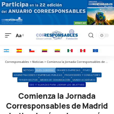
Aa
Corresponsables > Noticias > Comienza la Jornada Corresponsables de Madrid batiendo récords con más de 800 inscritos y 21.200 visualizaciones
NOTICIAS
BUEN GOBIERNO
GRANDES EMPRESAS
PYMES
ADMINISTRACIONES Y EMPRESAS PÚBLICAS
PROVEEDORES Y CONSULTORES
TERCER SECTOR
MEDIOS DE COMUNICACIÓN
MUNDO ACADÉMICO
ODS 17 ALIANZAS PARA LOGRAR LOS OBJETIVOS
Comienza la Jornada
Corresponsables de Madrid