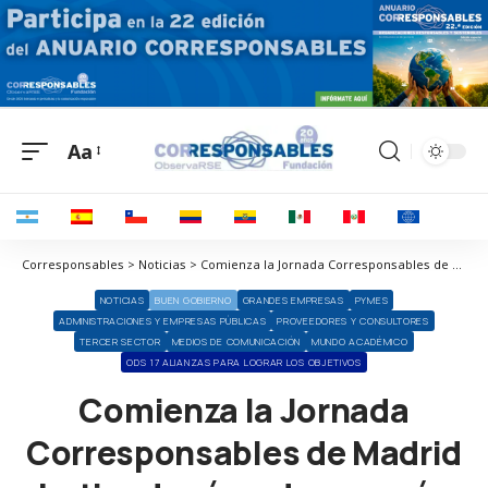
Aa
Corresponsables > Noticias > Comienza la Jornada Corresponsables de Madrid batiendo récords con más de 800 inscritos y 21.200 visualizaciones
NOTICIAS
BUEN GOBIERNO
GRANDES EMPRESAS
PYMES
ADMINISTRACIONES Y EMPRESAS PÚBLICAS
PROVEEDORES Y CONSULTORES
TERCER SECTOR
MEDIOS DE COMUNICACIÓN
MUNDO ACADÉMICO
ODS 17 ALIANZAS PARA LOGRAR LOS OBJETIVOS
Comienza la Jornada
Corresponsables de Madrid