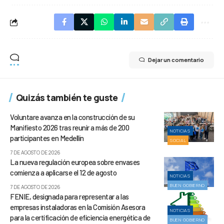
Dejar un comentario
Quizás también te guste
Voluntare avanza en la construcción de su
Manifiesto 2026 tras reunir a más de 200
NOTICIAS
participantes en Medellín
SOCIAL
7 DE AGOSTO DE 2026
La nueva regulación europea sobre envases
comienza a aplicarse el 12 de agosto
NOTICIAS
BUEN GOBIERNO
7 DE AGOSTO DE 2026
FENIE, designada para representar a las
empresas instaladoras en la Comisión Asesora
NOTICIAS
para la certificación de eficiencia energética de
BUEN GOBIERNO