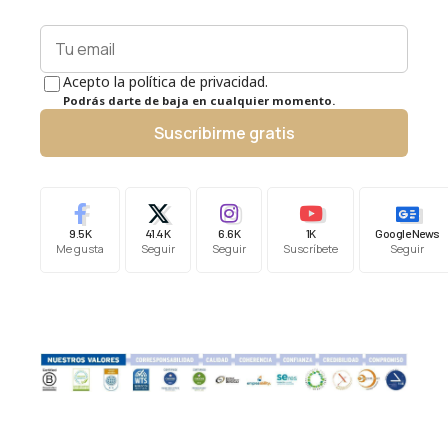
Acepto la política de privacidad.
Podrás darte de baja en cualquier momento.
Suscribirme gratis
9.5K
41.4K
6.6K
1K
Google News
Me gusta
Seguir
Seguir
Suscríbete
Seguir