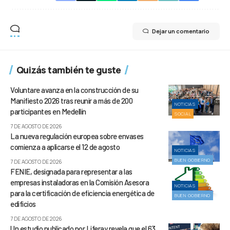
Dejar un comentario
Quizás también te guste
Voluntare avanza en la construcción de su
Manifiesto 2026 tras reunir a más de 200
NOTICIAS
participantes en Medellín
SOCIAL
7 DE AGOSTO DE 2026
La nueva regulación europea sobre envases
comienza a aplicarse el 12 de agosto
NOTICIAS
BUEN GOBIERNO
7 DE AGOSTO DE 2026
FENIE, designada para representar a las
empresas instaladoras en la Comisión Asesora
NOTICIAS
para la certificación de eficiencia energética de
BUEN GOBIERNO
edificios
7 DE AGOSTO DE 2026
Un estudio publicado por Liferay revela que el 63