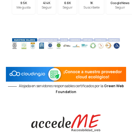
9.5K
41.4K
6.6K
1K
Google News
Me gusta
Seguir
Seguir
Suscríbete
Seguir
Alojada en servidores responsables certificados por la
Green Web
Foundation