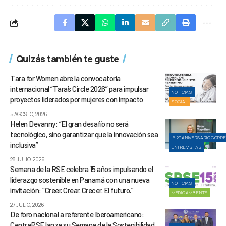
Quizás también te guste
Tara for Women abre la convocatoria
internacional “Tara’s Circle 2026” para impulsar
NOTICIAS
proyectos liderados por mujeres con impacto
SOCIAL
5 AGOSTO, 2026
Helen Devanny: “El gran desafío no será
tecnológico, sino garantizar que la innovación sea
#20ANIVERSARIOCORR
inclusiva”
ENTREVISTAS
28 JULIO, 2026
Semana de la RSE celebra 15 años impulsando el
liderazgo sostenible en Panamá con una nueva
NOTICIAS
invitación: “Creer. Crear. Crecer. El futuro.”
MEDIOAMBIENTE
27 JULIO, 2026
De foro nacional a referente Iberoamericano:
CentraRSE lanza su Semana de la Sostenibilidad