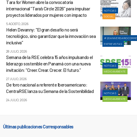
Tara for Women abre la convocatoria
internacional “Tara’s Circle 2026” para impulsar
NOTICIAS
proyectos liderados por mujeres con impacto
SOCIAL
5 AGOSTO, 2026
Helen Devanny: “El gran desafío no será
tecnológico, sino garantizar que la innovación sea
#20ANIVERSARIOCORR
inclusiva”
ENTREVISTAS
28 JULIO, 2026
Semana de la RSE celebra 15 años impulsando el
liderazgo sostenible en Panamá con una nueva
NOTICIAS
invitación: “Creer. Crear. Crecer. El futuro.”
MEDIOAMBIENTE
27 JULIO, 2026
De foro nacional a referente Iberoamericano:
CentraRSE lanza su Semana de la Sostenibilidad
NOTICIAS
MEDIOAMBIENTE
24 JULIO, 2026
Últimas publicaciones Corresponsables