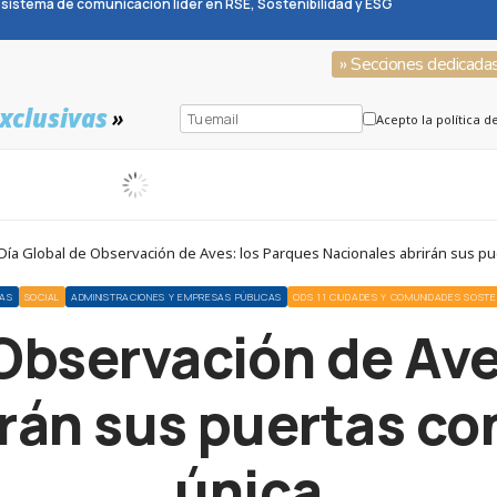
sistema de comunicación líder en RSE, Sostenibilidad y ESG
» Secciones dedicada
xclusivas
»
Acepto la política d
Día Global de Observación de Aves: los Parques Nacionales abrirán sus p
IAS
SOCIAL
ADMINISTRACIONES Y EMPRESAS PÚBLICAS
ODS 11 CIUDADES Y COMUNIDADES SOSTE
 Observación de Ave
irán sus puertas co
única