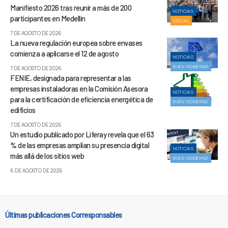
Manifiesto 2026 tras reunir a más de 200
NOTICIAS
participantes en Medellín
SOCIAL
7 DE AGOSTO DE 2026
La nueva regulación europea sobre envases
comienza a aplicarse el 12 de agosto
NOTICIAS
BUEN GOBIERNO
7 DE AGOSTO DE 2026
FENIE, designada para representar a las
empresas instaladoras en la Comisión Asesora
NOTICIAS
para la certificación de eficiencia energética de
BUEN GOBIERNO
edificios
7 DE AGOSTO DE 2026
Un estudio publicado por Liferay revela que el 63
% de las empresas amplían su presencia digital
NOTICIAS
más allá de los sitios web
BUEN GOBIERNO
6 DE AGOSTO DE 2026
Últimas publicaciones Corresponsables