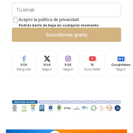
Acepto la política de privacidad.
Podrás darte de baja en cualquier momento.
Suscribirme gratis
9.5K
41.4K
6.6K
1K
Google News
Me gusta
Seguir
Seguir
Suscríbete
Seguir