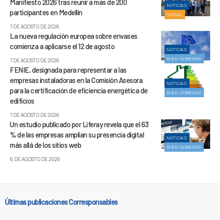
Manifiesto 2026 tras reunir a más de 200
NOTICIAS
participantes en Medellín
SOCIAL
7 DE AGOSTO DE 2026
La nueva regulación europea sobre envases
comienza a aplicarse el 12 de agosto
NOTICIAS
BUEN GOBIERNO
7 DE AGOSTO DE 2026
FENIE, designada para representar a las
empresas instaladoras en la Comisión Asesora
NOTICIAS
para la certificación de eficiencia energética de
BUEN GOBIERNO
edificios
7 DE AGOSTO DE 2026
Un estudio publicado por Liferay revela que el 63
% de las empresas amplían su presencia digital
NOTICIAS
más allá de los sitios web
BUEN GOBIERNO
6 DE AGOSTO DE 2026
Últimas publicaciones Corresponsables