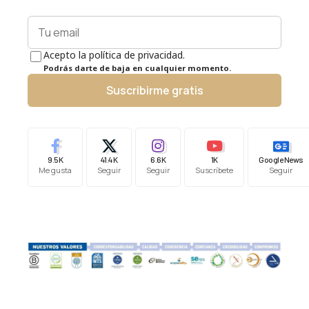
Acepto la política de privacidad.
Podrás darte de baja en cualquier momento.
Suscribirme gratis
9.5K
41.4K
6.6K
1K
Google News
Me gusta
Seguir
Seguir
Suscríbete
Seguir