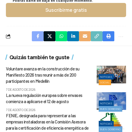
Podrás darte de baja en cualquier momento.
Suscribirme gratis
Quizás también te guste
Voluntare avanza en la construcción de su
Manifiesto 2026 tras reunir a más de 200
NOTICIAS
participantes en Medellín
SOCIAL
7 DE AGOSTO DE 2026
La nueva regulación europea sobre envases
comienza a aplicarse el 12 de agosto
NOTICIAS
BUEN GOBIERNO
7 DE AGOSTO DE 2026
FENIE, designada para representar a las
empresas instaladoras en la Comisión Asesora
NOTICIAS
para la certificación de eficiencia energética de
BUEN GOBIERNO