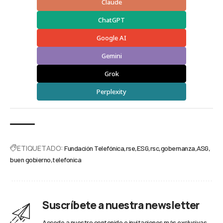
Claude
ChatGPT
Google AI
Gemini
Grok
Perplexity
ETIQUETADO:
Fundación Telefónica
rse
ESG
rsc
gobernanza
ASG
buen gobierno
telefonica
Suscríbete a nuestra newsletter
Accede a nuestro contenido e invitaciones más exclusivas.