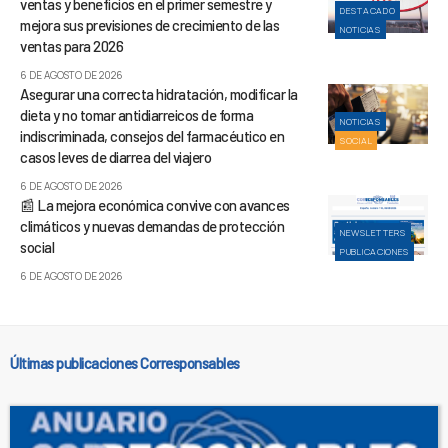
ventas y beneficios en el primer semestre y
DESTACADO
mejora sus previsiones de crecimiento de las
NOTICIAS
ventas para 2026
6 DE AGOSTO DE 2026
Asegurar una correcta hidratación, modificar la
dieta y no tomar antidiarreicos de forma
NOTICIAS
indiscriminada, consejos del farmacéutico en
SOCIAL
casos leves de diarrea del viajero
6 DE AGOSTO DE 2026
📰 La mejora económica convive con avances
climáticos y nuevas demandas de protección
NEWSLETTERS
social
PUBLICACIONES
6 DE AGOSTO DE 2026
Últimas publicaciones Corresponsables