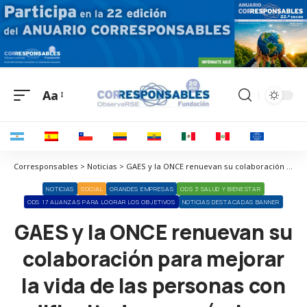
Aa
Corresponsables > Noticias > GAES y la ONCE renuevan su colaboración para mejorar la vida de las personas con dificultades económicas
NOTICIAS
SOCIAL
GRANDES EMPRESAS
ODS 3 SALUD Y BIENESTAR
ODS 17 ALIANZAS PARA LOGRAR LOS OBJETIVOS
NOTICIAS DESTACADAS BANNER
GAES y la ONCE renuevan su
colaboración para mejorar
la vida de las personas con