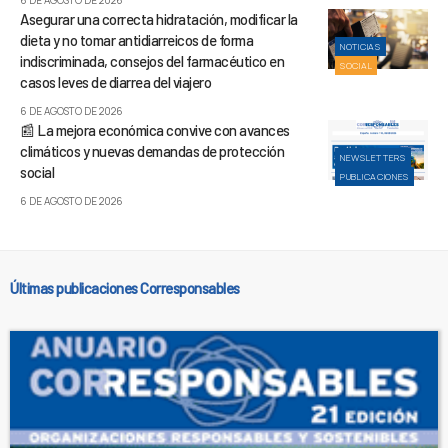
6 DE AGOSTO DE 2026
Asegurar una correcta hidratación, modificar la
dieta y no tomar antidiarreicos de forma
NOTICIAS
indiscriminada, consejos del farmacéutico en
SOCIAL
casos leves de diarrea del viajero
6 DE AGOSTO DE 2026
📰 La mejora económica convive con avances
climáticos y nuevas demandas de protección
NEWSLETTERS
social
PUBLICACIONES
6 DE AGOSTO DE 2026
Últimas publicaciones Corresponsables