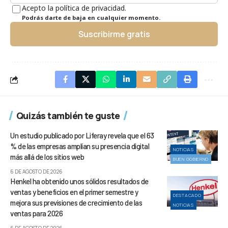
Acepto la política de privacidad.
Podrás darte de baja en cualquier momento.
Suscribirme gratis
Quizás también te guste
Un estudio publicado por Liferay revela que el 63
% de las empresas amplían su presencia digital
NOTICIAS
más allá de los sitios web
BUEN GOBIERNO
6 DE AGOSTO DE 2026
Henkel ha obtenido unos sólidos resultados de
ventas y beneficios en el primer semestre y
DESTACADO
mejora sus previsiones de crecimiento de las
NOTICIAS
ventas para 2026