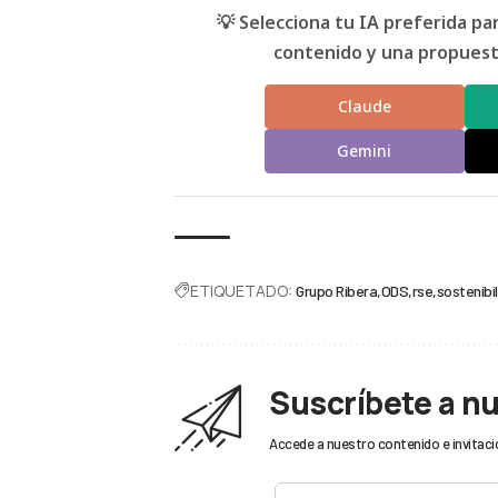
💡 Selecciona tu IA preferida p
contenido y una propuesta
Claude
Gemini
ETIQUETADO:
Grupo Ribera
ODS
rse
sostenibi
Suscríbete a n
Accede a nuestro contenido e invitaci