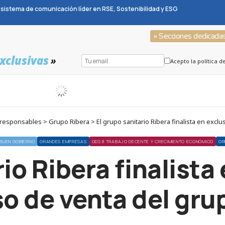
sistema de comunicación líder en RSE, Sostenibilidad y ESG
» Secciones dedicada
xclusivas
»
Acepto la política d
sponsables > Grupo Ribera > El grupo sanitario Ribera finalista en exclu
BUEN GOBIERNO
GRANDES EMPRESAS
ODS 8 TRABAJO DECENTE Y CRECIMIENTO ECONÓMICO
GR
io Ribera finalista
o de venta del gr