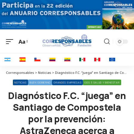
Aa
Corresponsables > Noticias > Diagnóstico F.C. “juega” en Santiago de Compostela por la prevención: AstraZeneca acerca a Galicia innovación terapéutica para el diagnóstico precoz de enfermedades crónicas
NOTICIAS
BUEN GOBIERNO
GRANDES EMPRESAS
ODS 3 SALUD Y BIENESTAR
Diagnóstico F.C. “juega” en
Santiago de Compostela
por la prevención:
AstraZeneca acerca a