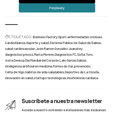
Perplexity
ETIQUETADO:
Business Factory Sport
enfermedades crónicas
CardioAlianza
deporte y salud
Sistema Público de Salud de Galicia
salud cardiovascular
José Ramon González Juanatey
diagnóstico precoz
Marta Moreno
Diagnóstico FC
Sofía Toro
AstraZeneca
Día Mundial del Corazón
Lalo García
Galicia
inteligencia artificial en medicina
Fontes do Sar
prevención
Celta de Vigo
hábitos de vida saludables
Deportivo de La Coruña
innovación en salud
startups tecnológicas
insuficiencia cardíaca
Suscríbete a nuestra newsletter
Accede a nuestro contenido e invitaciones más exclusivas.