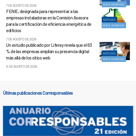
BUEN GOBIERNO
7 DE AGOSTO DE 2026
FENIE, designada para representar a las
empresas instaladoras en la Comisión Asesora
NOTICIAS
para la certificación de eficiencia energética de
BUEN GOBIERNO
edificios
7 DE AGOSTO DE 2026
Un estudio publicado por Liferay revela que el 63
% de las empresas amplían su presencia digital
NOTICIAS
más allá de los sitios web
BUEN GOBIERNO
6 DE AGOSTO DE 2026
Últimas publicaciones Corresponsables