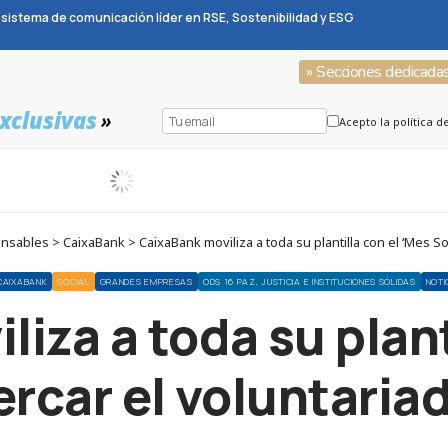
sistema de comunicación líder en RSE, Sostenibilidad y ESG
» Secciones dedicada
xclusivas
»
Acepto la política d
les > CaixaBank > CaixaBank moviliza a toda su plantilla con el ‘Mes Soci
CAIXABANK
SOCIAL
GRANDES EMPRESAS
ODS 16 PAZ, JUSTICIA E INSTITUCIONES SÓLIDAS
NOTI
iza a toda su plant
ercar el voluntaria