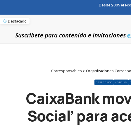
Desde 2005 el eco
Destacado
e
Suscríbete para contenido e invitaciones
Corresponsables > Organizaciones Corresponsab
DESTACADO
NOTICIAS
CaixaBank movil
Social’ para ac