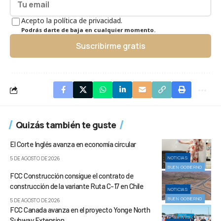
Acepto la política de privacidad.
Podrás darte de baja en cualquier momento.
Suscribirme gratis
Quizás también te guste
El Corte Inglés avanza en economía circular
NOTICIAS
5 DE AGOSTO DE 2026
BUEN GOBIERNO
FCC Construcción consigue el contrato de
construcción de la variante Ruta C-17 en Chile
NOTICIAS
BUEN GOBIERNO
5 DE AGOSTO DE 2026
FCC Canada avanza en el proyecto Yonge North
Subway Extension