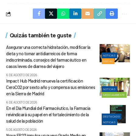
Quizás también te guste
Asegurar una correcta hidratación, modificar la
dieta y no tomar antidiarreicos de forma
NOTICIAS
indiscriminada, consejos del farmacéutico en
SOCIAL
casos leves de diarrea del viajero
6 DE AGOSTO DE 2026
Impact Hub Madrid renueva la certificación
CeroCO2 por sexto año y compensa sus emisiones
NOTICIAS
en la Sierra de Madrid
MEDIOAMBIENTE
6 DE AGOSTO DE 2026
En el Día Mundial del Farmacéutico, la Farmacia
reivindicará su papel en el fortalecimiento de la
DESTACADO
salud de la población
NOTICIAS
5 DE AGOSTO DE 2026
Nova FP23 impulsa un nuevo Grado Medio en