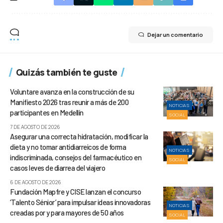
Dejar un comentario
Quizás también te guste
Voluntare avanza en la construcción de su
Manifiesto 2026 tras reunir a más de 200
NOTICIAS
participantes en Medellín
SOCIAL
7 DE AGOSTO DE 2026
Asegurar una correcta hidratación, modificar la
dieta y no tomar antidiarreicos de forma
NOTICIAS
indiscriminada, consejos del farmacéutico en
SOCIAL
casos leves de diarrea del viajero
6 DE AGOSTO DE 2026
Fundación Mapfre y CISE lanzan el concurso
‘Talento Sénior’ para impulsar ideas innovadoras
NOTICIAS
creadas por y para mayores de 50 años
SOCIAL