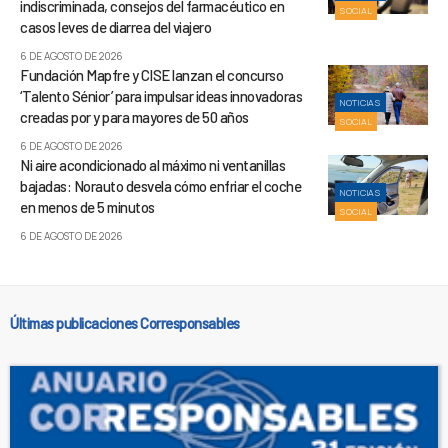
indiscriminada, consejos del farmacéutico en
SOCIAL
casos leves de diarrea del viajero
6 DE AGOSTO DE 2026
Fundación Mapfre y CISE lanzan el concurso
‘Talento Sénior’ para impulsar ideas innovadoras
NOTICIAS
creadas por y para mayores de 50 años
SOCIAL
6 DE AGOSTO DE 2026
Ni aire acondicionado al máximo ni ventanillas
bajadas: Norauto desvela cómo enfriar el coche
NOTICIAS
en menos de 5 minutos
SOCIAL
6 DE AGOSTO DE 2026
Últimas publicaciones Corresponsables