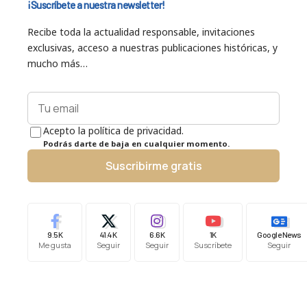
¡Suscríbete a nuestra newsletter!
Recibe toda la actualidad responsable, invitaciones
exclusivas, acceso a nuestras publicaciones históricas, y
mucho más…
Acepto la política de privacidad.
Podrás darte de baja en cualquier momento.
Suscribirme gratis
9.5K
41.4K
6.6K
1K
Google News
Me gusta
Seguir
Seguir
Suscríbete
Seguir