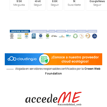
9.5K
41.4K
6.6K
1K
Google News
Me gusta
Seguir
Seguir
Suscríbete
Seguir
Alojada en servidores responsables certificados por la
Green Web
Foundation