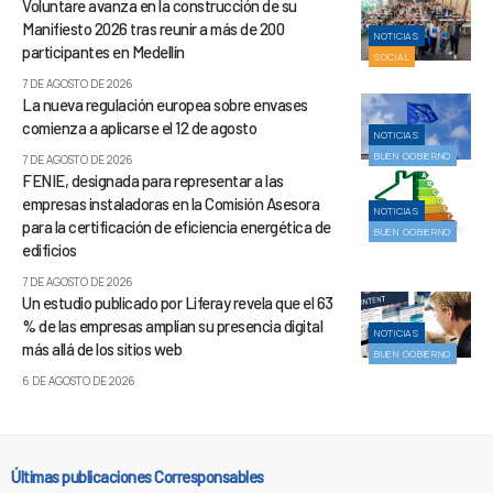
Voluntare avanza en la construcción de su
Manifiesto 2026 tras reunir a más de 200
NOTICIAS
participantes en Medellín
SOCIAL
7 DE AGOSTO DE 2026
La nueva regulación europea sobre envases
comienza a aplicarse el 12 de agosto
NOTICIAS
BUEN GOBIERNO
7 DE AGOSTO DE 2026
FENIE, designada para representar a las
empresas instaladoras en la Comisión Asesora
NOTICIAS
para la certificación de eficiencia energética de
BUEN GOBIERNO
edificios
7 DE AGOSTO DE 2026
Un estudio publicado por Liferay revela que el 63
% de las empresas amplían su presencia digital
NOTICIAS
más allá de los sitios web
BUEN GOBIERNO
6 DE AGOSTO DE 2026
Últimas publicaciones Corresponsables