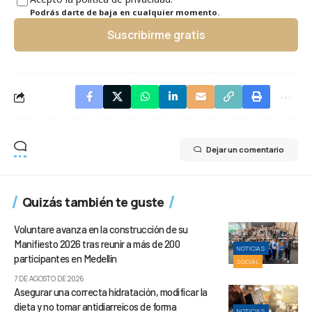
Podrás darte de baja en cualquier momento.
Suscribirme gratis
Dejar un comentario
Quizás también te guste
Voluntare avanza en la construcción de su
Manifiesto 2026 tras reunir a más de 200
NOTICIAS
participantes en Medellín
SOCIAL
7 DE AGOSTO DE 2026
Asegurar una correcta hidratación, modificar la
dieta y no tomar antidiarreicos de forma
NOTICIAS