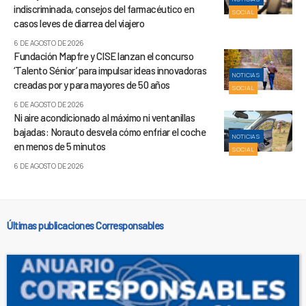
indiscriminada, consejos del farmacéutico en
SOCIAL
casos leves de diarrea del viajero
6 DE AGOSTO DE 2026
Fundación Mapfre y CISE lanzan el concurso
‘Talento Sénior’ para impulsar ideas innovadoras
NOTICIAS
creadas por y para mayores de 50 años
SOCIAL
6 DE AGOSTO DE 2026
Ni aire acondicionado al máximo ni ventanillas
bajadas: Norauto desvela cómo enfriar el coche
NOTICIAS
en menos de 5 minutos
SOCIAL
6 DE AGOSTO DE 2026
Últimas publicaciones Corresponsables