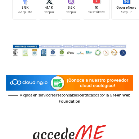
9.5K
41.4K
6.6K
1K
Google News
Me gusta
Seguir
Seguir
Suscríbete
Seguir
Alojada en servidores responsables certificados por la
Green Web
Foundation