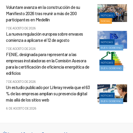
Voluntare avanza en la construcción de su
Manifiesto 2026 tras reunir a más de 200
NOTICIAS
participantes en Medellín
SOCIAL
7 DE AGOSTO DE 2026
La nueva regulación europea sobre envases
comienza a aplicarse el 12 de agosto
NOTICIAS
BUEN GOBIERNO
7 DE AGOSTO DE 2026
FENIE, designada para representar a las
empresas instaladoras en la Comisión Asesora
NOTICIAS
para la certificación de eficiencia energética de
BUEN GOBIERNO
edificios
7 DE AGOSTO DE 2026
Un estudio publicado por Liferay revela que el 63
% de las empresas amplían su presencia digital
NOTICIAS
más allá de los sitios web
BUEN GOBIERNO
6 DE AGOSTO DE 2026