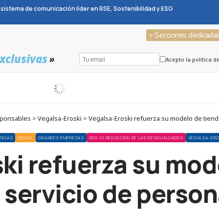
sistema de comunicación líder en RSE, Sostenibilidad y ESG
» Secciones dedicada
xclusivas
»
Acepto la política d
nsables > Vegalsa-Eroski > Vegalsa-Eroski refuerza su modelo de tienda
TICIAS
SOCIAL
GRANDES EMPRESAS
ODS 10 REDUCCIÓN DE LAS DESIGUALDADES
VEGALSA-ERO
ki refuerza su mod
l servicio de pers