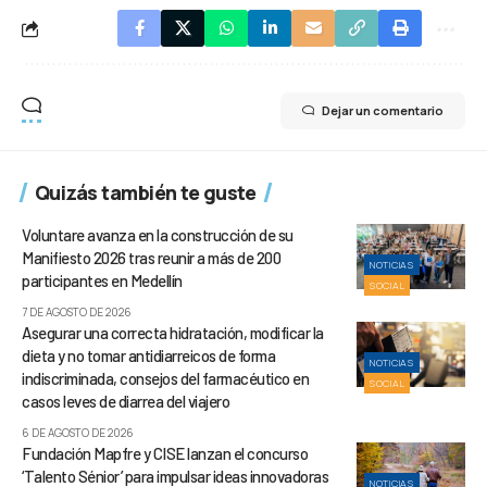
Dejar un comentario
Quizás también te guste
Voluntare avanza en la construcción de su
Manifiesto 2026 tras reunir a más de 200
NOTICIAS
participantes en Medellín
SOCIAL
7 DE AGOSTO DE 2026
Asegurar una correcta hidratación, modificar la
dieta y no tomar antidiarreicos de forma
NOTICIAS
indiscriminada, consejos del farmacéutico en
SOCIAL
casos leves de diarrea del viajero
6 DE AGOSTO DE 2026
Fundación Mapfre y CISE lanzan el concurso
‘Talento Sénior’ para impulsar ideas innovadoras
NOTICIAS