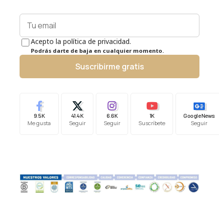
Acepto la política de privacidad.
Podrás darte de baja en cualquier momento.
Suscribirme gratis
9.5K
41.4K
6.6K
1K
Google News
Me gusta
Seguir
Seguir
Suscríbete
Seguir