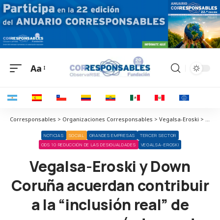
Aa
Corresponsables > Organizaciones Corresponsables > Vegalsa-Eroski > Vegalsa-Eroski y Down Coruña acuerdan contribuir a la “inclusión real” de personas con síndrome de Down
NOTICIAS
SOCIAL
GRANDES EMPRESAS
TERCER SECTOR
ODS 10 REDUCCIÓN DE LAS DESIGUALDADES
VEGALSA-EROSKI
Vegalsa-Eroski y Down
Coruña acuerdan contribuir
a la “inclusión real” de