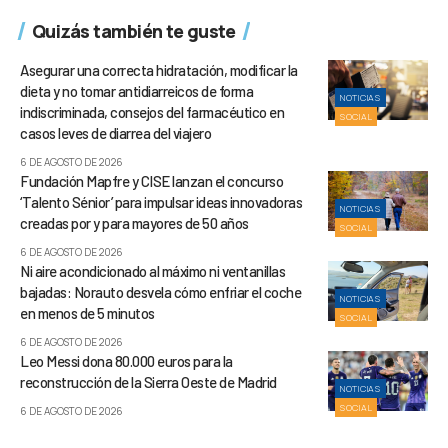
Quizás también te guste
Asegurar una correcta hidratación, modificar la
dieta y no tomar antidiarreicos de forma
NOTICIAS
indiscriminada, consejos del farmacéutico en
SOCIAL
casos leves de diarrea del viajero
6 DE AGOSTO DE 2026
Fundación Mapfre y CISE lanzan el concurso
‘Talento Sénior’ para impulsar ideas innovadoras
NOTICIAS
creadas por y para mayores de 50 años
SOCIAL
6 DE AGOSTO DE 2026
Ni aire acondicionado al máximo ni ventanillas
bajadas: Norauto desvela cómo enfriar el coche
NOTICIAS
en menos de 5 minutos
SOCIAL
6 DE AGOSTO DE 2026
Leo Messi dona 80.000 euros para la
reconstrucción de la Sierra Oeste de Madrid
NOTICIAS
SOCIAL
6 DE AGOSTO DE 2026