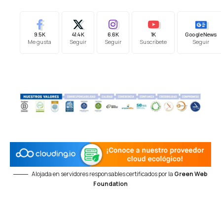
9.5K
41.4K
6.6K
1K
Google News
Me gusta
Seguir
Seguir
Suscríbete
Seguir
Alojada en servidores responsables certificados por la
Green Web
Foundation