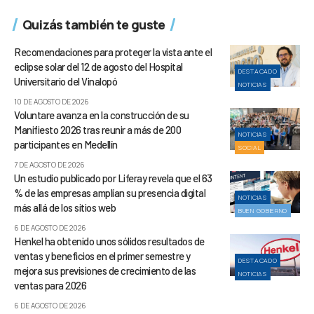
Quizás también te guste
Recomendaciones para proteger la vista ante el
eclipse solar del 12 de agosto del Hospital
DESTACADO
Universitario del Vinalopó
NOTICIAS
10 DE AGOSTO DE 2026
Voluntare avanza en la construcción de su
Manifiesto 2026 tras reunir a más de 200
NOTICIAS
participantes en Medellín
SOCIAL
7 DE AGOSTO DE 2026
Un estudio publicado por Liferay revela que el 63
% de las empresas amplían su presencia digital
NOTICIAS
más allá de los sitios web
BUEN GOBIERNO
6 DE AGOSTO DE 2026
Henkel ha obtenido unos sólidos resultados de
ventas y beneficios en el primer semestre y
DESTACADO
mejora sus previsiones de crecimiento de las
NOTICIAS
ventas para 2026
6 DE AGOSTO DE 2026