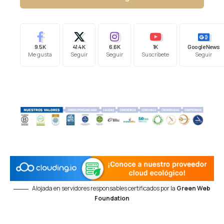
9.5K
41.4K
6.6K
1K
Google News
Me gusta
Seguir
Seguir
Suscríbete
Seguir
Alojada en servidores responsables certificados por la
Green Web
Foundation