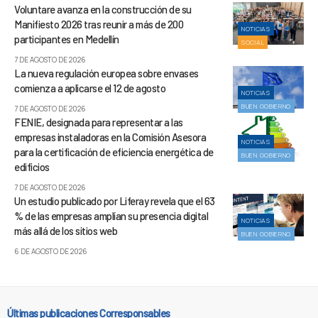
Voluntare avanza en la construcción de su
Manifiesto 2026 tras reunir a más de 200
NOTICIAS
participantes en Medellín
SOCIAL
7 DE AGOSTO DE 2026
La nueva regulación europea sobre envases
comienza a aplicarse el 12 de agosto
NOTICIAS
BUEN GOBIERNO
7 DE AGOSTO DE 2026
FENIE, designada para representar a las
empresas instaladoras en la Comisión Asesora
NOTICIAS
para la certificación de eficiencia energética de
BUEN GOBIERNO
edificios
7 DE AGOSTO DE 2026
Un estudio publicado por Liferay revela que el 63
% de las empresas amplían su presencia digital
NOTICIAS
más allá de los sitios web
BUEN GOBIERNO
6 DE AGOSTO DE 2026
Últimas publicaciones Corresponsables