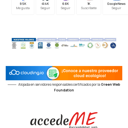
9.5K
41.4K
6.6K
1K
Google News
Me gusta
Seguir
Seguir
Suscríbete
Seguir
Alojada en servidores responsables certificados por la
Green Web
Foundation