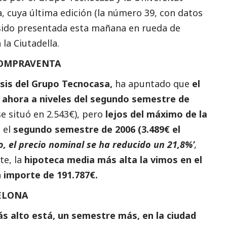
 cuya última edición (la número 39, con datos
 sido presentada esta mañana en rueda de
la Ciutadella.
COMPRAVENTA
isis del Grupo Tecnocasa,
ha apuntado que
el
tá ahora a niveles del segundo semestre de
e situó en 2.543€), pero
lejos del máximo de la
n el
segundo semestre de 2006 (3.489€ el
o, el precio nominal se ha reducido un 21,8%’
,
e, la
hipoteca media más alta la vimos en el
 importe de 191.787€.
CELONA
s alto está, un semestre más, en la ciudad