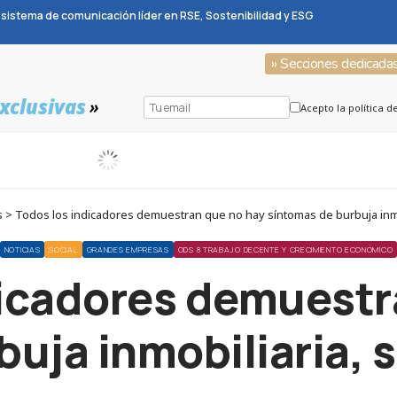
sistema de comunicación líder en RSE, Sostenibilidad y ESG
» Secciones dedicada
xclusivas
»
Acepto la política d
s > Todos los indicadores demuestran que no hay síntomas de burbuja inm
NOTICIAS
SOCIAL
GRANDES EMPRESAS
ODS 8 TRABAJO DECENTE Y CRECIMIENTO ECONÓMICO
dicadores demuestr
buja inmobiliaria,