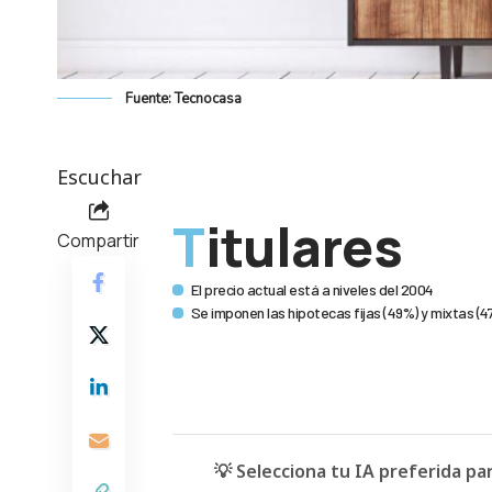
Fuente: Tecnocasa
Escuchar
Titulares
Compartir
El precio actual está a niveles del 2004
Se imponen las hipotecas fijas (49%) y mixtas (4
💡 Selecciona tu IA preferida p