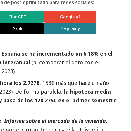
 de post optimizado para redes sociales:
ChatGPT
Google AI
Grok
Perplexity
en España se ha incrementado un 6,18% en el
 interanual
(al comparar el dato con el
 2023).
hora los 2.727€
, 158€ más que hace un año
2023). De forma paralela,
la hipoteca media
y pasa de los 120.275€ en el primer semestre
el
I
n
forme sobre el mercado de la vivienda
,
 por el Grupo Tecnocasa y la Universitat