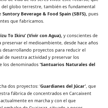
 del globo terrestre, también es fundamental
de
Suntory
Beverage & Food Spain (SBFS),
pues
antes que fabricamos.
izu To Ikiru’ (Vivir con Agua),
y conscientes de
a preservar el
medioambiente
, desde hace años
 desarrollando proyectos para reducir el
 de nuestra actividad y preservar los
 de los denominados
‘Santuarios Naturales del
ha dos proyectos: ‘
Guardianes del Júcar’
, que
estra fábrica de concentrados en Carcaixent
’, actualmente en marcha y con el que
l embalse de Guajaraz, situado a pocos