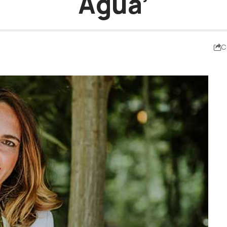
Agua’
C