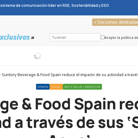
sistema de comunicación líder en RSE, Sostenibilidad y ESG
» Secciones dedicada
xclusivas
»
Acepto la política d
Suntory Beverage & Food Spain reduce el impacto de su actividad a través
OPINIÓN
SOCIAL
ODS 3 SALUD Y BIENESTAR
ge & Food Spain re
ad a través de sus ‘