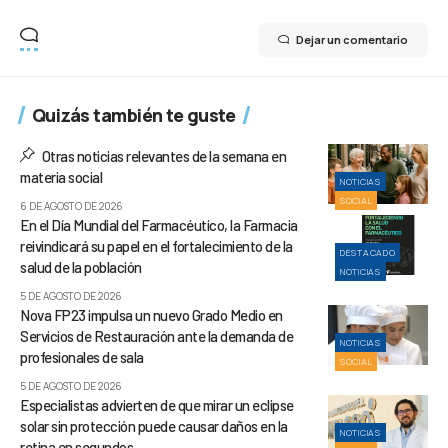
Dejar un comentario
Quizás también te guste
Otras noticias relevantes de la semana en
materia social
NOTICIAS
SOCIAL
6 DE AGOSTO DE 2026
En el Día Mundial del Farmacéutico, la Farmacia
reivindicará su papel en el fortalecimiento de la
DESTACADO
salud de la población
NOTICIAS
5 DE AGOSTO DE 2026
Nova FP23 impulsa un nuevo Grado Medio en
Servicios de Restauración ante la demanda de
NOTICIAS
profesionales de sala
SOCIAL
5 DE AGOSTO DE 2026
Especialistas advierten de que mirar un eclipse
solar sin protección puede causar daños en la
NOTICIAS
retina en segundos