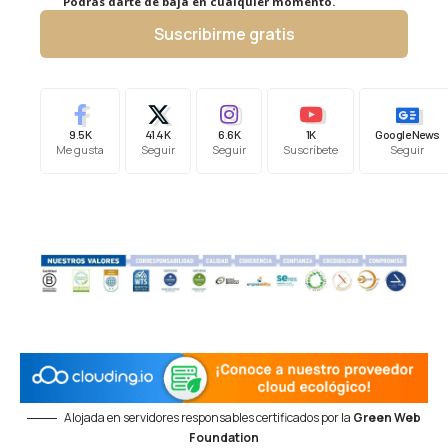
Podrás darte de baja en cualquier momento.
Suscribirme gratis
9.5K
41.4K
6.6K
1K
Google News
Me gusta
Seguir
Seguir
Suscríbete
Seguir
Alojada en servidores responsables certificados por la
Green Web
Foundation