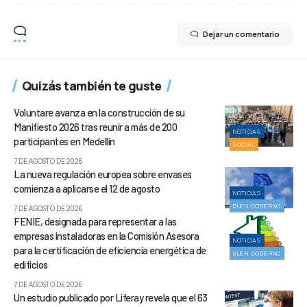
Dejar un comentario
Quizás también te guste
Voluntare avanza en la construcción de su
Manifiesto 2026 tras reunir a más de 200
NOTICIAS
participantes en Medellín
SOCIAL
7 DE AGOSTO DE 2026
La nueva regulación europea sobre envases
comienza a aplicarse el 12 de agosto
NOTICIAS
BUEN GOBIERNO
7 DE AGOSTO DE 2026
FENIE, designada para representar a las
empresas instaladoras en la Comisión Asesora
NOTICIAS
para la certificación de eficiencia energética de
BUEN GOBIERNO
edificios
7 DE AGOSTO DE 2026
Un estudio publicado por Liferay revela que el 63