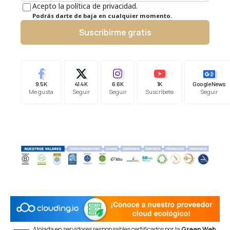
Acepto la política de privacidad.
Podrás darte de baja en cualquier momento.
Suscribirme gratis
9.5K
41.4K
6.6K
1K
Google News
Me gusta
Seguir
Seguir
Suscríbete
Seguir
Alojada en servidores responsables certificados por la
Green Web