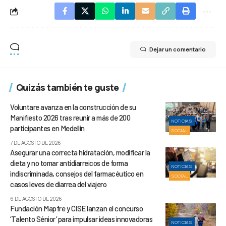
Dejar un comentario
Quizás también te guste
Voluntare avanza en la construcción de su
Manifiesto 2026 tras reunir a más de 200
NOTICIAS
participantes en Medellín
SOCIAL
7 DE AGOSTO DE 2026
Asegurar una correcta hidratación, modificar la
dieta y no tomar antidiarreicos de forma
NOTICIAS
indiscriminada, consejos del farmacéutico en
SOCIAL
casos leves de diarrea del viajero
6 DE AGOSTO DE 2026
Fundación Mapfre y CISE lanzan el concurso
‘Talento Sénior’ para impulsar ideas innovadoras
NOTICIAS