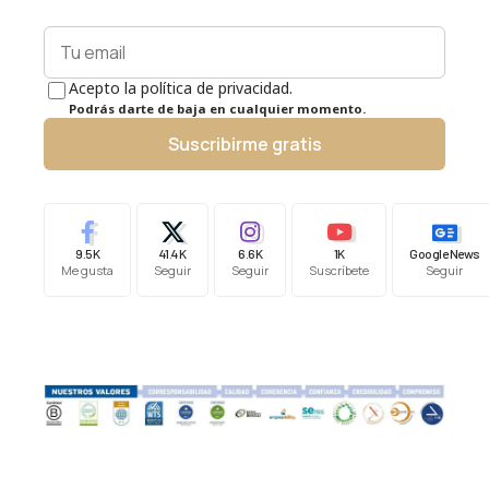
Acepto la política de privacidad.
Podrás darte de baja en cualquier momento.
Suscribirme gratis
9.5K
41.4K
6.6K
1K
Google News
Me gusta
Seguir
Seguir
Suscríbete
Seguir