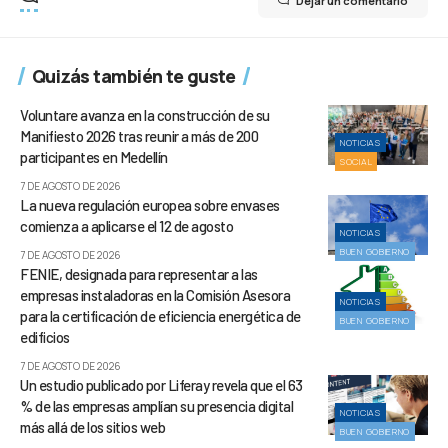
Dejar un comentario
Quizás también te guste
Voluntare avanza en la construcción de su
Manifiesto 2026 tras reunir a más de 200
NOTICIAS
participantes en Medellín
SOCIAL
7 DE AGOSTO DE 2026
La nueva regulación europea sobre envases
comienza a aplicarse el 12 de agosto
NOTICIAS
BUEN GOBIERNO
7 DE AGOSTO DE 2026
FENIE, designada para representar a las
empresas instaladoras en la Comisión Asesora
NOTICIAS
para la certificación de eficiencia energética de
BUEN GOBIERNO
edificios
7 DE AGOSTO DE 2026
Un estudio publicado por Liferay revela que el 63
% de las empresas amplían su presencia digital
NOTICIAS
más allá de los sitios web
BUEN GOBIERNO