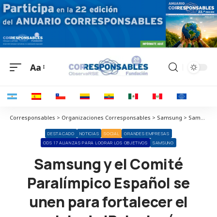
Aa
Corresponsables > Organizaciones Corresponsables > Samsung > Samsung y el Comité Paralímpico Español se unen para fortalecer el servicio de ‘Psicología y Bienestar’ del equipo paralímpico español
DESTACADO
NOTICIAS
SOCIAL
GRANDES EMPRESAS
ODS 17 ALIANZAS PARA LOGRAR LOS OBJETIVOS
SAMSUNG
Samsung y el Comité
Paralímpico Español se
unen para fortalecer el