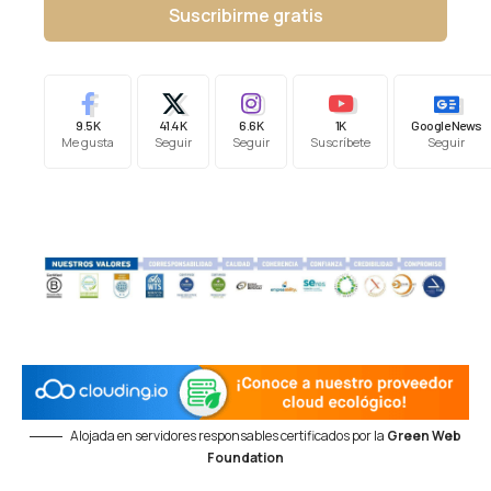
Suscribirme gratis
9.5K
41.4K
6.6K
1K
Google News
Me gusta
Seguir
Seguir
Suscríbete
Seguir
Alojada en servidores responsables certificados por la
Green Web
Foundation