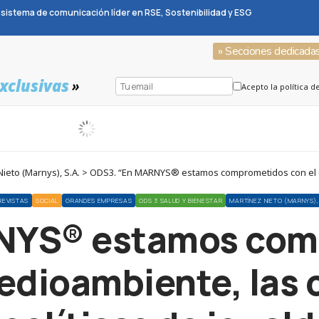
sistema de comunicación líder en RSE, Sostenibilidad y ESG
» Secciones dedicada
xclusivas
»
Acepto la política d
REVISTAS
SOCIAL
GRANDES EMPRESAS
ODS 3 SALUD Y BIENESTAR
MARTÍNEZ NIETO (MARNYS), 
NYS® estamos com
edioambiente, las 