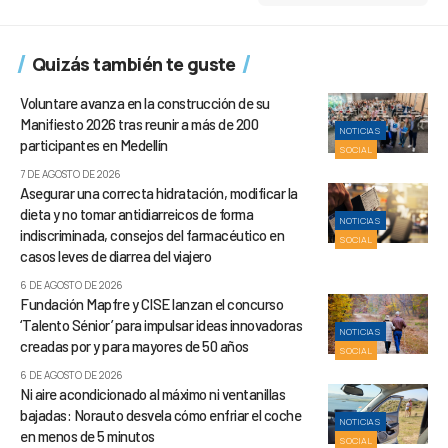
Quizás también te guste
Voluntare avanza en la construcción de su
Manifiesto 2026 tras reunir a más de 200
NOTICIAS
participantes en Medellín
SOCIAL
7 DE AGOSTO DE 2026
Asegurar una correcta hidratación, modificar la
dieta y no tomar antidiarreicos de forma
NOTICIAS
indiscriminada, consejos del farmacéutico en
SOCIAL
casos leves de diarrea del viajero
6 DE AGOSTO DE 2026
Fundación Mapfre y CISE lanzan el concurso
‘Talento Sénior’ para impulsar ideas innovadoras
NOTICIAS
creadas por y para mayores de 50 años
SOCIAL
6 DE AGOSTO DE 2026
Ni aire acondicionado al máximo ni ventanillas
bajadas: Norauto desvela cómo enfriar el coche
NOTICIAS
en menos de 5 minutos
SOCIAL