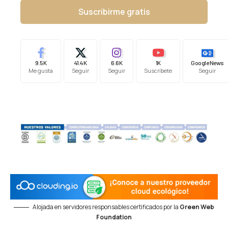
Suscribirme gratis
9.5K
41.4K
6.6K
1K
Google News
Me gusta
Seguir
Seguir
Suscríbete
Seguir
Alojada en servidores responsables certificados por la
Green Web
Foundation