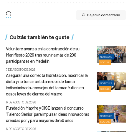
Dejar un comentario
Quizás también te guste
Voluntare avanza en la construcción de su
Manifiesto 2026 tras reunir a más de 200
NOTICIAS
participantes en Medellín
SOCIAL
7 DE AGOSTO DE 2026
Asegurar una correcta hidratación, modificar la
dieta y no tomar antidiarreicos de forma
NOTICIAS
indiscriminada, consejos del farmacéutico en
SOCIAL
casos leves de diarrea del viajero
6 DE AGOSTO DE 2026
Fundación Mapfre y CISE lanzan el concurso
‘Talento Sénior’ para impulsar ideas innovadoras
NOTICIAS
creadas por y para mayores de 50 años
SOCIAL
6 DE AGOSTO DE 2026