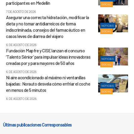
participantes en Medellín
SOCIAL
7 DE AGOSTO DE 2026
Asegurar una correcta hidratación, modificar la
dieta y no tomar antidiarreicos de forma
NOTICIAS
indiscriminada, consejos del farmacéutico en
SOCIAL
casos leves de diarrea del viajero
6 DE AGOSTO DE 2026
Fundación Mapfre y CISE lanzan el concurso
‘Talento Sénior’ para impulsar ideas innovadoras
NOTICIAS
creadas por y para mayores de 50 años
SOCIAL
6 DE AGOSTO DE 2026
Ni aire acondicionado al máximo ni ventanillas
bajadas: Norauto desvela cómo enfriar el coche
NOTICIAS
en menos de 5 minutos
SOCIAL
6 DE AGOSTO DE 2026
Últimas publicaciones Corresponsables