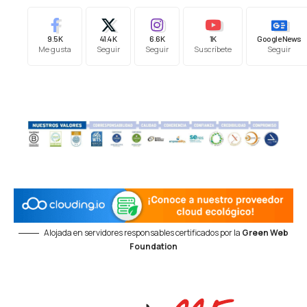
9.5K
41.4K
6.6K
1K
Google News
Me gusta
Seguir
Seguir
Suscríbete
Seguir
Alojada en servidores responsables certificados por la
Green Web
Foundation