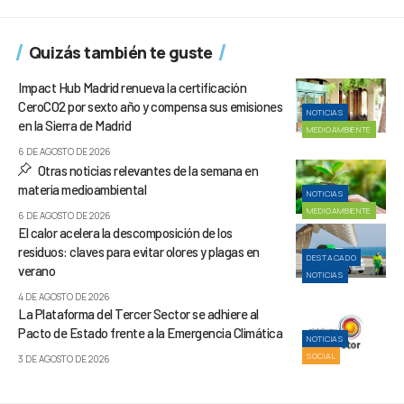
Quizás también te guste
Impact Hub Madrid renueva la certificación
CeroCO2 por sexto año y compensa sus emisiones
NOTICIAS
en la Sierra de Madrid
MEDIOAMBIENTE
6 DE AGOSTO DE 2026
Otras noticias relevantes de la semana en
materia medioambiental
NOTICIAS
MEDIOAMBIENTE
6 DE AGOSTO DE 2026
El calor acelera la descomposición de los
residuos: claves para evitar olores y plagas en
DESTACADO
verano
NOTICIAS
4 DE AGOSTO DE 2026
La Plataforma del Tercer Sector se adhiere al
Pacto de Estado frente a la Emergencia Climática
NOTICIAS
SOCIAL
3 DE AGOSTO DE 2026