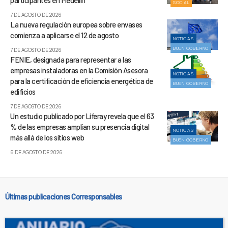
SOCIAL
7 DE AGOSTO DE 2026
La nueva regulación europea sobre envases
comienza a aplicarse el 12 de agosto
NOTICIAS
BUEN GOBIERNO
7 DE AGOSTO DE 2026
FENIE, designada para representar a las
empresas instaladoras en la Comisión Asesora
NOTICIAS
para la certificación de eficiencia energética de
BUEN GOBIERNO
edificios
7 DE AGOSTO DE 2026
Un estudio publicado por Liferay revela que el 63
% de las empresas amplían su presencia digital
NOTICIAS
más allá de los sitios web
BUEN GOBIERNO
6 DE AGOSTO DE 2026
Últimas publicaciones Corresponsables