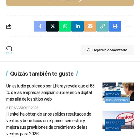
Dejar un comentario
Quizás también te guste
Un estudio publicado por Liferay revela que el 63
% de las empresas amplían su presencia digital
NOTICIAS
más allá de los sitios web
BUEN GOBIERNO
6 DE AGOSTO DE 2026
Henkel ha obtenido unos sólidos resultados de
ventas y beneficios en el primer semestre y
DESTACADO
mejora sus previsiones de crecimiento de las
NOTICIAS
ventas para 2026