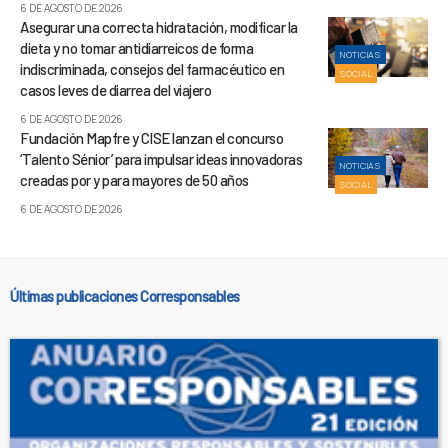
6 DE AGOSTO DE 2026
Asegurar una correcta hidratación, modificar la
dieta y no tomar antidiarreicos de forma
NOTICIAS
indiscriminada, consejos del farmacéutico en
SOCIAL
casos leves de diarrea del viajero
6 DE AGOSTO DE 2026
Fundación Mapfre y CISE lanzan el concurso
‘Talento Sénior’ para impulsar ideas innovadoras
NOTICIAS
creadas por y para mayores de 50 años
SOCIAL
6 DE AGOSTO DE 2026
Últimas publicaciones Corresponsables