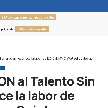
s a Organizaciones Corresponsables
» Suscribirme gratis
e privacidad
Corresponsables > Organizaciones Corresponsables > Mercadona S.A. > La VII edición de los Premios EJE&CON al Talento Sin Género y SinGeneración reconoce la labor de L’Oréal, MMC, WeFeel y Laboratorios Quinton por sus políticas inclusivas
.A.
ON al Talento Sin
e la labor de