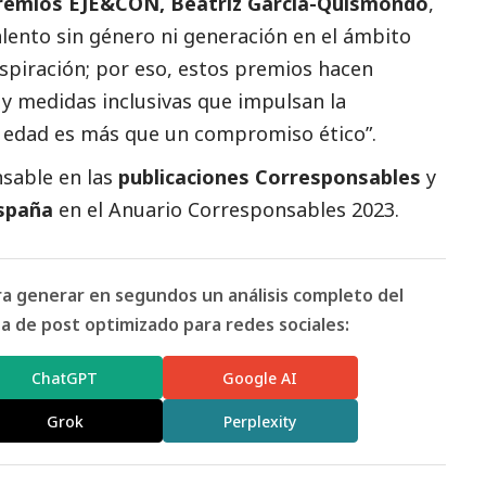
 Premios EJE&CON, Beatriz García-Quismondo
,
lento sin género ni generación en el ámbito
nspiración; por eso, estos premios hacen
 y medidas inclusivas que impulsan la
la edad es más que un compromiso ético”.
sable en las
publicaciones Corresponsables
y
España
en el
Anuario Corresponsables
2023.
ara generar en segundos un análisis completo del
 de post optimizado para redes sociales:
ChatGPT
Google AI
Grok
Perplexity