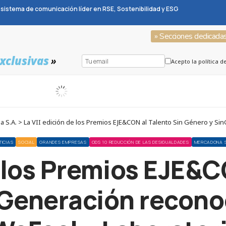
sistema de comunicación líder en RSE, Sostenibilidad y ESG
» Secciones dedicada
xclusivas
»
Acepto la política d
TICIAS
SOCIAL
GRANDES EMPRESAS
ODS 10 REDUCCIÓN DE LAS DESIGUALDADES
MERCADONA S
e los Premios EJE&C
Generación reconoc