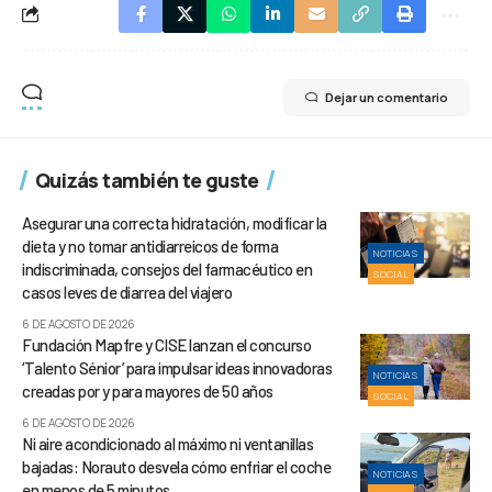
Dejar un comentario
Quizás también te guste
Asegurar una correcta hidratación, modificar la
dieta y no tomar antidiarreicos de forma
NOTICIAS
indiscriminada, consejos del farmacéutico en
SOCIAL
casos leves de diarrea del viajero
6 DE AGOSTO DE 2026
Fundación Mapfre y CISE lanzan el concurso
‘Talento Sénior’ para impulsar ideas innovadoras
NOTICIAS
creadas por y para mayores de 50 años
SOCIAL
6 DE AGOSTO DE 2026
Ni aire acondicionado al máximo ni ventanillas
bajadas: Norauto desvela cómo enfriar el coche
NOTICIAS
en menos de 5 minutos